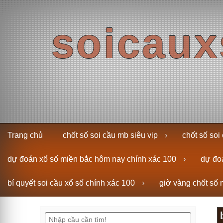
soicau
Trang chủ
chốt số soi cầu mb siêu vip
chốt số soi
dự đoán xổ số miền bắc hôm nay chính xác 100
dự đo
bí quyết soi cầu xổ số chính xác 100
giờ vàng chốt số