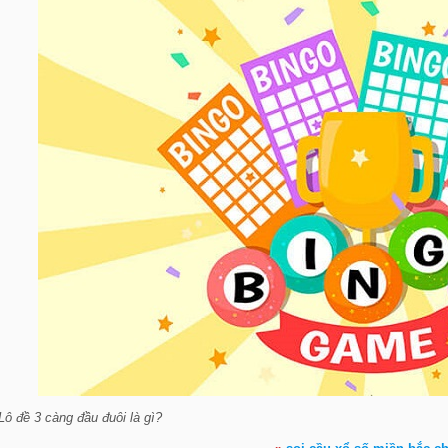
Lô đề 3 càng đầu đuôi là gì?