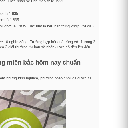
ạn được nhận sẽ tính theo tỷ lệ 1:835.
ơi là 1:835
hơi là 1:835
i chơi là 1:835. Đặc biệt là nếu bạn trùng khớp với cả 2
c 10 nghìn đồng. Trường hợp kết quả trùng với 1 trong 2
ả 2 giải thưởng thì bạn sẽ nhận được số tiền lên đến
àng miền bắc hôm nay chuẩn
thêm những kinh nghiệm, phương pháp chơi cá cược từ