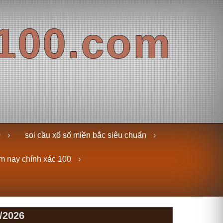
100.com
0
soi cầu xổ số miền bắc siêu chuẩn
m nay chính xác 100
/2026