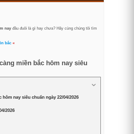
ôm nay
đầu đuôi là gì hay chưa? Hãy cùng chúng tôi tìm
ền bắc
«
a càng miền bắc hôm nay siêu
ắc hôm nay siêu chuẩn ngày 22/04/2026
04/2026