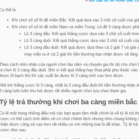
»
soi cầu xổ số miền bắc c
Cụ thể là:
Khi chơi xổ số lô đề miền Bắc: Kết quả dựa vào 3 chữ số cuối của giả
Khi chơi xổ số lô đề miền Nam và miền Trung: Lô đề 3 càng được ph
Lô 3 càng đầu: Kết quả thắng cược dựa vào 3 chữ số cuối trong
Lô 3 càng đuôi: Kết quả thắng cược dựa vào 3 chữ số cuối của g
Lô 3 càng đầu đuôi: Kết quả được dựa theo cả 2 giải 7 và giải 
may mắn ra ở cả 2 giải thì tiền thưởng bạn nhận được sẽ tăng 
Theo cách nhìn nhận của người chơi lâu năm và chuyên gia thì dù cho chơi l
là chơi lô 3 càng đầu đuôi. Bởi vì kết quả thắng hay thua phải phụ thuộc và
được lô bạch thủ thì xác suất ăn được lô 3 càng mới cao hơn được.
Một khi thắng cược lô 3 càng, nhất là 3 càng đầu đuôi thì tiền thưởng nhận 
3 càng luôn luôn thu hút được rất nhiều người chơi lựa chọn tham gia.
Tỷ lệ trả thưởng khi chơi ba càng miền bắ
Có lẽ một trong những điều mà các bạn quan tâm nhất chính là về tỷ lệ trả 
cược có thể cách tính điểm sẽ có chút chênh lệch nhưng nhìn chung không nh
nhận được cũng sẽ cao hơn rất nhiều so với những loại lô đề khác. Tỷ lệ trả
cược như sau: