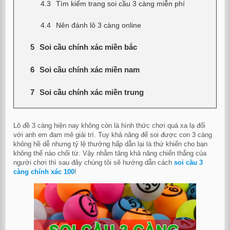
Tìm kiếm trang soi cầu 3 càng miễn phí
Nên đánh lô 3 càng online
Soi cầu chính xác miền bắc
Soi cầu chính xác miền nam
Soi cầu chính xác miền trung
Lô đề 3 càng hiện nay không còn là hình thức chơi quá xa lạ đối
với anh em đam mê giải trí. Tuy khả năng để soi được con 3 càng
không hề dễ nhưng tỷ lệ thưởng hấp dẫn lại là thứ khiến cho bạn
không thể nào chối từ. Vậy nhằm tăng khả năng chiến thắng của
người chơi thì sau đây chúng tôi sẽ hướng dẫn cách
soi cầu 3
càng chính xác 100
!