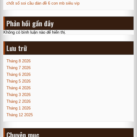
chốt số soi cầu dàn đề 6 con mb siêu vip
Phản hồi gần đây
Không có bình luận nào để hiển thị.
Lưu trữ
Tháng 8 2026
Tháng 7 2026
Tháng 6 2026
Tháng 5 2026
Tháng 4 2026
Tháng 3 2026
Tháng 2 2026
Tháng 1 2026
Tháng 12 2025
Chuyên mục