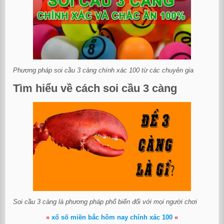
Phương pháp soi cầu 3 càng chính xác 100 từ các chuyên gia
Tìm hiểu về cách soi cầu 3 càng
Soi cầu 3 càng là phương pháp phổ biến đối với mọi người chơi
»
xổ số miền bắc hôm nay chính xác 100
«