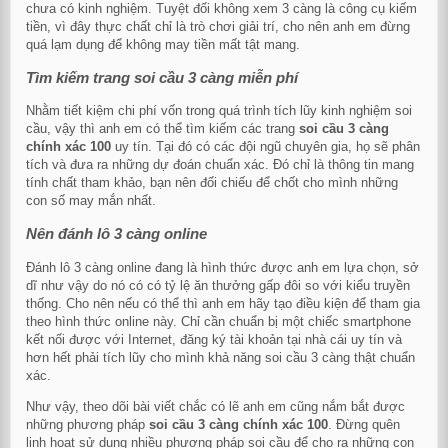
chưa có kinh nghiệm. Tuyệt đối không xem 3 càng là công cụ kiếm
tiền, vì đây thực chất chỉ là trò chơi giải trí, cho nên anh em đừng
quá lạm dụng để không may tiền mất tật mang.
Tìm kiếm trang soi cầu 3 càng miễn phí
Nhằm tiết kiệm chi phí vốn trong quá trình tích lũy kinh nghiệm soi
cầu, vậy thì anh em có thể tìm kiếm các trang
soi cầu 3 càng
chính xác 100
uy tín. Tại đó có các đội ngũ chuyên gia, họ sẽ phân
tích và đưa ra những dự đoán chuẩn xác. Đó chỉ là thông tin mang
tính chất tham khảo, bạn nên đối chiếu để chốt cho mình những
con số may mắn nhất.
Nên đánh lô 3 càng online
Đánh lô 3 càng online đang là hình thức được anh em lựa chọn, sở
dĩ như vậy do nó có có tỷ lệ ăn thưởng gấp đôi so với kiểu truyền
thống. Cho nên nếu có thể thì anh em hãy tạo điều kiện để tham gia
theo hình thức online này. Chỉ cần chuẩn bị một chiếc smartphone
kết nối được với Internet, đăng ký tài khoản tại nhà cái uy tín và
hơn hết phải tích lũy cho mình khả năng soi cầu 3 càng thật chuẩn
xác.
Như vậy, theo dõi bài viết chắc có lẽ anh em cũng nắm bắt được
những phương pháp
soi cầu 3 càng chính xác 100
. Đừng quên
linh hoạt sử dụng nhiều phương pháp soi cầu để cho ra những con