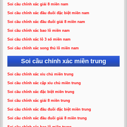
Soi cầu chính xác giải 8 miền nam
Soi cầu chính xác đầu đuôi đặc biệt miền nam
Soi cầu chính xác đầu đuôi giải 8 miền nam
Soi cầu chính xác bao lô miền nam
Soi cầu chính xác lô 3 số miền nam
Soi cầu chính xác song thủ lô miền nam
Soi cầu chính xác miền trung
Soi cầu chính xác xỉu chủ miền trung
Soi cầu chính xác cặp xỉu chủ miền trung
Soi cầu chính xác đặc biệt miền trung
Soi cầu chính xác giải 8 miền trung
Soi cầu chính xác đầu đuôi đặc biệt miền trung
Soi cầu chính xác đầu đuôi giải 8 miền trung
Soi cầu chính xác bao lô miền trung