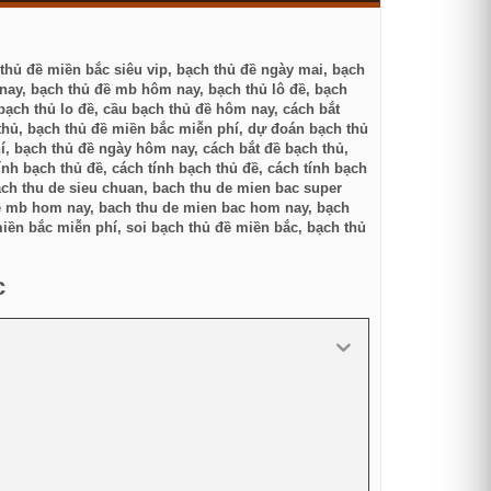
thủ đề miền bắc siêu vip, bạch thủ đề ngày mai, bạch
 nay, bạch thủ đề mb hôm nay, bạch thủ lô đề, bạch
bạch thủ lo đề, cầu bạch thủ đề hôm nay, cách bắt
 thủ, bạch thủ đề miền bắc miễn phí, dự đoán bạch thủ
hí, bạch thủ đề ngày hôm nay, cách bắt đề bạch thủ,
tính bạch thủ đề, cách tính bạch thủ đề, cách tính bạch
ach thu de sieu chuan, bach thu de mien bac super
 de mb hom nay, bach thu de mien bac hom nay, bạch
iền bắc miễn phí, soi bạch thủ đề miền bắc, bạch thủ
c