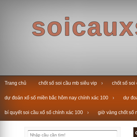
soicau
Trang chủ
chốt số soi cầu mb siêu vip
chốt số soi
dự đoán xổ số miền bắc hôm nay chính xác 100
dự đo
bí quyết soi cầu xổ số chính xác 100
giờ vàng chốt số