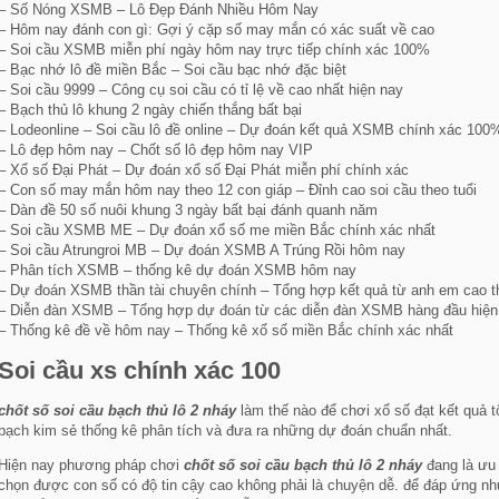
– Số Nóng XSMB – Lô Đẹp Đánh Nhiều Hôm Nay
– Hôm nay đánh con gì: Gợi ý cặp số may mắn có xác suất về cao
– Soi cầu XSMB miễn phí ngày hôm nay trực tiếp chính xác 100%
– Bạc nhớ lô đề miền Bắc – Soi cầu bạc nhớ đặc biệt
– Soi cầu 9999 – Công cụ soi cầu có tỉ lệ về cao nhất hiện nay
– Bạch thủ lô khung 2 ngày chiến thắng bất bại
– Lodeonline – Soi cầu lô đề online – Dự đoán kết quả XSMB chính xác 100
– Lô đẹp hôm nay – Chốt số lô đẹp hôm nay VIP
– Xổ số Đại Phát – Dự đoán xổ số Đại Phát miễn phí chính xác
– Con số may mắn hôm nay theo 12 con giáp – Đỉnh cao soi cầu theo tuổi
– Dàn đề 50 số nuôi khung 3 ngày bất bại đánh quanh năm
– Soi cầu XSMB ME – Dự đoán xổ số me miền Bắc chính xác nhất
– Soi cầu Atrungroi MB – Dự đoán XSMB A Trúng Rồi hôm nay
– Phân tích XSMB – thống kê dự đoán XSMB hôm nay
– Dự đoán XSMB thần tài chuyên chính – Tổng hợp kết quả từ anh em cao th
– Diễn đàn XSMB – Tổng hợp dự đoán từ các diễn đàn XSMB hàng đầu hiện
– Thống kê đề về hôm nay – Thống kê xổ số miền Bắc chính xác nhất
Soi cầu xs chính xác 100
chốt số soi cầu bạch thủ lô 2 nháy
làm thế nào để chơi xổ số đạt kết quả tố
bạch kim sẻ thống kê phân tích và đưa ra những dự đoán chuẩn nhất.
Hiện nay phương pháp chơi
chốt số soi cầu bạch thủ lô 2 nháy
đang là ưu 
chọn được con số có độ tin cậy cao không phải là chuyện dễ. để đáp ứng nh