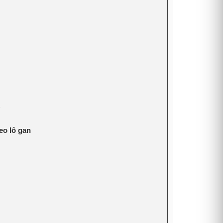
y
eo lô gan