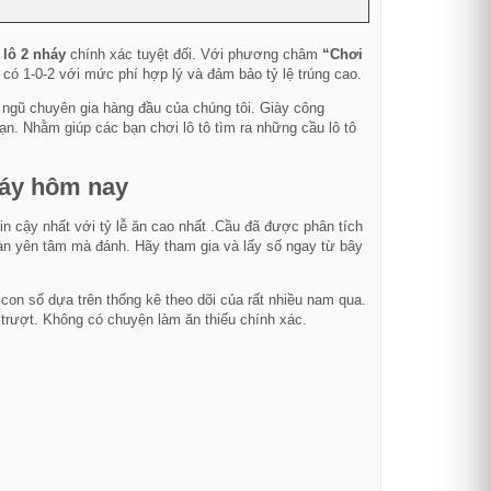
 lô 2 nháy
chính xác tuyệt đối. Với phương châm
“Chơi
 có 1-0-2 với mức phí hợp lý và đảm bảo tỷ lệ trúng cao.
 ngũ chuyên gia hàng đầu của chúng tôi. Giày công
n. Nhằm giúp các bạn chơi lô tô tìm ra những cầu lô tô
háy hôm nay
n cậy nhất với tỷ lễ ăn cao nhất .Cầu đã được phân tích
n yên tâm mà đánh. Hãy tham gia và lấy số ngay từ bây
con số dựa trên thống kê theo dõi của rất nhiều nam qua.
 trượt. Không có chuyện làm ăn thiếu chính xác.