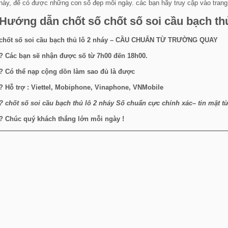
này, để có được những con số đẹp mỗi ngày. các bạn hãy truy cập vào tran
Hướng dẫn chốt số chốt số soi cầu bạch thủ
chốt số soi cầu bạch thủ lô 2 nháy – CẦU CHUẨN TỪ TRƯỜNG QUAY
? Các bạn sẽ nhận được số từ 7h00 đến 18h00.
? Có thể nạp cộng dồn làm sao đủ là được
? Hỗ trợ : Viettel, Mobiphone, Vinaphone, VNMobile
? chốt số soi cầu bạch thủ lô 2 nháy Số chuẩn cực chính xác– tin mật từ 
? Chúc quý khách thắng lớn mỗi ngày !