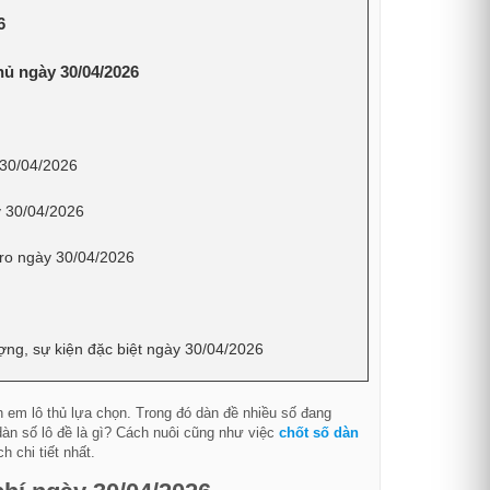
6
hủ ngày 30/04/2026
 30/04/2026
y 30/04/2026
 ro ngày 30/04/2026
ợng, sự kiện đặc biệt ngày 30/04/2026
 em lô thủ lựa chọn. Trong đó dàn đề nhiều số đang
dàn số lô đề
là gì? Cách nuôi cũng như việc
chốt số dàn
 chi tiết nhất.