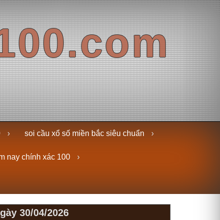
100.com
0
soi cầu xổ số miền bắc siêu chuẩn
m nay chính xác 100
ngày 30/04/2026