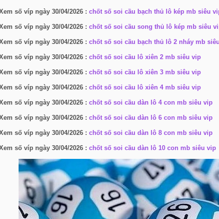
Xem số víp ngày 30/04/2026 :
chốt số soi cầu bạch thủ lô kép mb siêu vi
Xem số víp ngày 30/04/2026 :
chốt số soi cầu song thủ lô kép mb siêu v
Xem số víp ngày 30/04/2026 :
chốt số soi cầu bạch thủ lô 2 nháy mb siêu
Xem số víp ngày 30/04/2026 :
chốt số soi cầu lô xiên 2 mb siêu vip
Xem số víp ngày 30/04/2026 :
chốt số soi cầu lô xiên 3 mb siêu vip
Xem số víp ngày 30/04/2026 :
chốt số soi cầu lô xiên 4 mb siêu vip
Xem số víp ngày 30/04/2026 :
chốt số soi cầu dàn lô 4 con mb siêu vip
Xem số víp ngày 30/04/2026 :
chốt số soi cầu dàn lô 6 con mb siêu vip
Xem số víp ngày 30/04/2026 :
chốt số soi cầu dàn lô 8 con mb siêu vip
Xem số víp ngày 30/04/2026 :
chốt số soi cầu dàn lô 10 con mb siêu vip