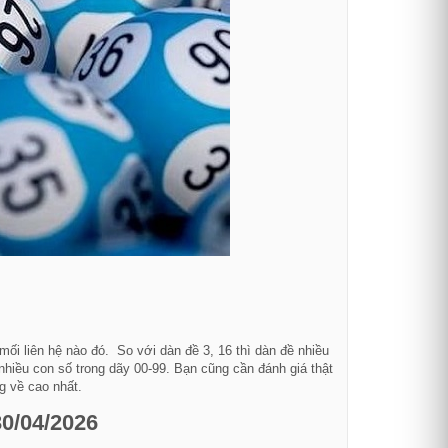
mối liên hệ nào đó. So với dàn đề 3, 16 thì dàn đề nhiều
nhiều con số trong dãy 00-99. Bạn cũng cần đánh giá thật
g về cao nhất.
30/04/2026