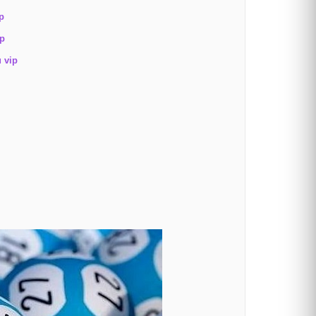
p
ip
 vip