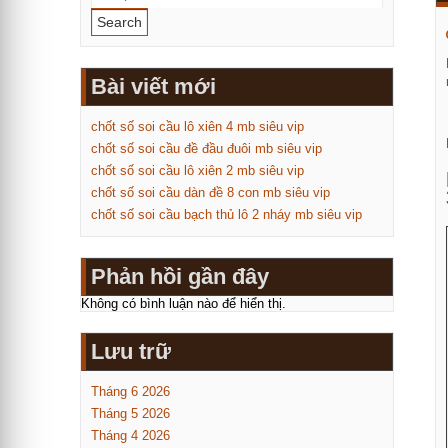
Search
Bài viết mới
chốt số soi cầu lô xiên 4 mb siêu vip
chốt số soi cầu đề đầu đuôi mb siêu vip
chốt số soi cầu lô xiên 2 mb siêu vip
chốt số soi cầu dàn đề 8 con mb siêu vip
chốt số soi cầu bạch thủ lô 2 nháy mb siêu vip
Phản hồi gần đây
Không có bình luận nào để hiển thị.
Lưu trữ
Tháng 6 2026
Tháng 5 2026
Tháng 4 2026