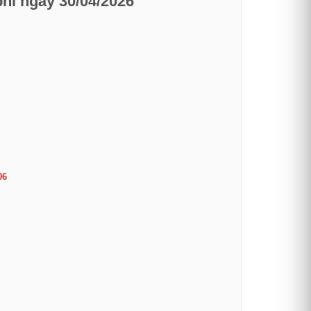
phí ngày 30/04/2026
06