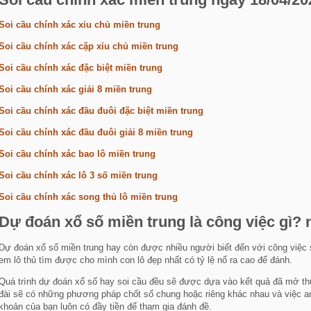
Soi cầu chính xác xỉu chủ miền trung
Soi cầu chính xác cặp xỉu chủ miền trung
Soi cầu chính xác đặc biệt miền trung
Soi cầu chính xác giải 8 miền trung
Soi cầu chính xác đầu đuôi đặc biệt miền trung
Soi cầu chính xác đầu đuôi giải 8 miền trung
Soi cầu chính xác bao lô miền trung
Soi cầu chính xác lô 3 số miền trung
Soi cầu chính xác song thủ lô miền trung
Dự đoán xổ số miền trung là công việc gì? 
Dự đoán xổ số miền trung hay còn được nhiều người biết đến với công việc s
em lô thủ tìm được cho mình con lô đẹp nhất có tỷ lệ nổ ra cao để đánh.
Quá trình dự đoán xổ số hay soi cầu đều sẽ được dựa vào kết quả đã mở th
đài sẽ có những phương pháp chốt số chung hoặc riêng khác nhau và việc a
khoản của bạn luôn có đầy tiền để tham gia đánh đề.