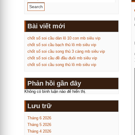
Search
Bài viết mới
chốt số soi cầu dàn lô 10 con mb siêu vip
chốt số soi cầu bạch thủ lô mb siêu vip
chốt số soi cầu song thủ 3 càng mb siêu vip
chốt số soi cầu đề đầu đuôi mb siêu vip
chốt số soi cầu song thủ lô mb siêu vip
Phản hồi gần đây
Không có bình luận nào để hiển thị.
Lưu trữ
Tháng 6 2026
Tháng 5 2026
Tháng 4 2026