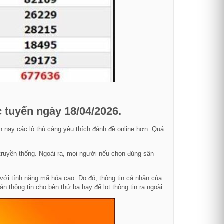
c tuyến ngày 18/04/2026.
 nay các lô thủ càng yêu thích đánh đề online hơn. Quá
 truyền thống. Ngoài ra, mọi người nếu chọn đúng sân
 với tính năng mã hóa cao. Do đó, thông tin cá nhân của
thông tin cho bên thứ ba hay để lọt thông tin ra ngoài.