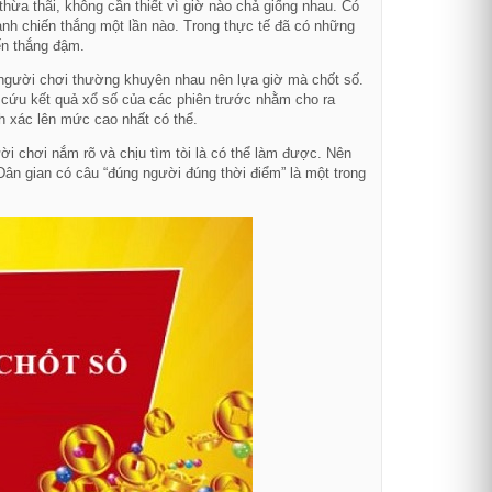
thừa thãi, không cần thiết vì giờ nào chả giống nhau. Có
nh chiến thắng một lần nào. Trong thực tế đã có những
ến thắng đậm.
ác người chơi thường khuyên nhau nên lựa giờ mà chốt số.
 cứu kết quả xổ số của các phiên trước nhằm cho ra
h xác lên mức cao nhất có thể.
i chơi nắm rõ và chịu tìm tòi là có thể làm được. Nên
Dân gian có câu “đúng người đúng thời điểm” là một trong