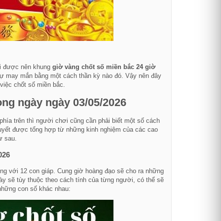
iải được nên khung
giờ vàng chốt số miền bắc 24 giờ
u sự may mắn bằng một cách thần kỳ nào đó. Vậy nên đây
việc chốt số miền bắc.
rong ngày ngày 03/05/2026
phía trên thì người chơi cũng cần phải biết một số cách
quyết được tổng hợp từ những kinh nghiệm của các cao
ư sau.
026
ng với 12 con giáp. Cung giờ hoàng đạo sẽ cho ra những
ày sẽ tùy thuộc theo cách tính của từng người, có thể sẽ
 những con số khác nhau: