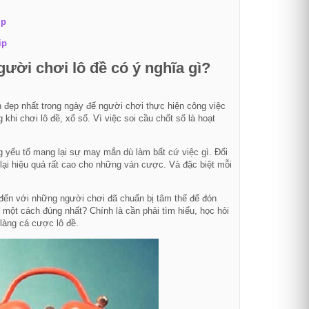
ip
ip
gười chơi lô đề có ý nghĩa gì?
n đẹp nhất trong ngày để người chơi thực hiện công việc
hi chơi lô đề, xổ số. Vì việc soi cầu chốt số là hoạt
g yếu tố mang lại sự may mắn dù làm bất cứ việc gì. Đối
lại hiệu quả rất cao cho những ván cược. Và đặc biệt mỗi
ến với những người chơi đã chuẩn bị tâm thế để đón
một cách đúng nhất? Chính là cần phải tìm hiểu, học hỏi
 làng cá cược lô đề.