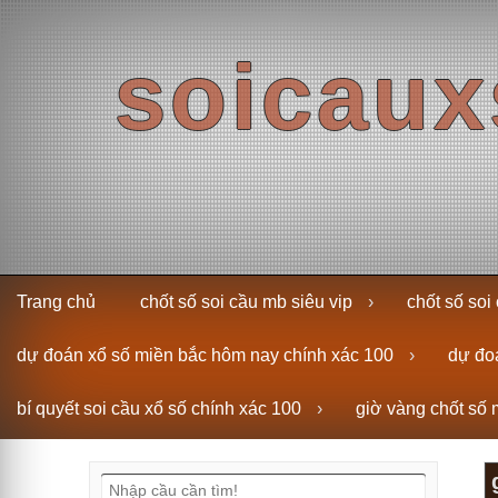
soicau
Trang chủ
chốt số soi cầu mb siêu vip
chốt số soi
dự đoán xổ số miền bắc hôm nay chính xác 100
dự đo
bí quyết soi cầu xổ số chính xác 100
giờ vàng chốt số