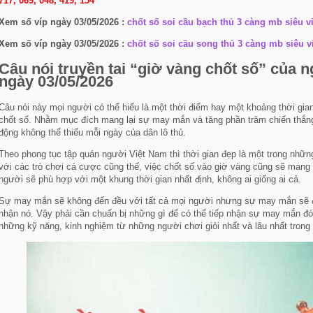
717, 069, 048, 419, 154
Xem số víp ngày 03/05/2026 :
chốt số soi cầu bạch thủ 3 càng mb siêu v
Xem số víp ngày 03/05/2026 :
chốt số soi cầu song thủ 3 càng mb siêu v
Câu nói truyền tai “giờ vàng chốt số” của n
ngày 03/05/2026
Câu nói này mọi người có thể hiểu là một thời điểm hay một khoảng thời gia
chốt số. Nhằm mục đích mang lại sự may mắn và tăng phần trăm chiến thắng k
động không thể thiếu mỗi ngày của dân lô thủ.
Theo phong tục tập quán người Việt Nam thì thời gian đẹp là một trong nhữn
với các trò chơi cá cược cũng thế, việc chốt số vào giờ vàng cũng sẽ mang 
người sẽ phù hợp với một khung thời gian nhất định, không ai giống ai cả.
Sự may mắn sẽ không đến đều với tất cả mọi người nhưng sự may mắn sẽ đ
nhận nó. Vậy phải cần chuẩn bị những gì để có thể tiếp nhận sự may mắn đó 
những kỹ năng, kinh nghiệm từ những người chơi giỏi nhất và lâu nhất trong