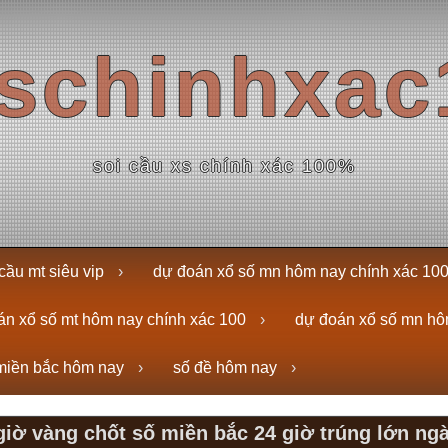
xschinhxac
soi cầu xs chính xác 100%
 cầu mt siêu vip
dự đoán xổ số mn hôm nay chính xác 10
án xổ số mt hôm nay chính xác 100
dự đoán xổ số mn hô
 miền bắc hôm nay
số đề hôm nay
giờ vàng chốt số miền bắc 24 giờ trúng lớn ng