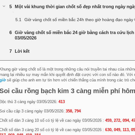
Một vài khung thời gian chốt số đẹp nhất trong ngày ngà
Giờ vàng chốt số miền bắc 24h theo giờ hoàng đạo ngày
Giờ vàng chốt số miền bắc 24 giờ bằng cách tra cứu lịc
03/05/2026
Lời kết
Khung giờ vàng chốt số là một trong những câu nói truyền tai nhau của nhữn
mang lại nhiều sự may mắn khi quyết định đặt cược với con số nào đó. Với 
giờ
sẽ giúp cho anh em tự tin hơn với chiến thắng của mình trong các trò chơi
Soi cầu rồng bạch kim 3 càng miễn phí hôm
Độc thủ 3 càng ngày 03/05/2026:
413
Soi cầu cặp 3 càng ngày 03/05/2026:
358, 794
Chốt số dàn 3 càng 10 số có tỷ lệ về cao ngày 03/05/2026 :
459, 272, 094, 4
Chốt số dàn 3 càng 20 số có tỷ lệ về cao ngày 03/05/2026 :
630, 049, 113, 05