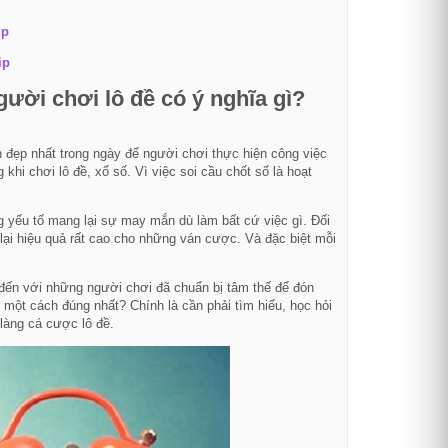
ip
ip
gười chơi lô đề có ý nghĩa gì?
n đẹp nhất trong ngày để người chơi thực hiện công việc
hi chơi lô đề, xổ số. Vì việc soi cầu chốt số là hoạt
g yếu tố mang lại sự may mắn dù làm bất cứ việc gì. Đối
lại hiệu quả rất cao cho những ván cược. Và đặc biệt mỗi
ến với những người chơi đã chuẩn bị tâm thế để đón
một cách đúng nhất? Chính là cần phải tìm hiểu, học hỏi
 làng cá cược lô đề.