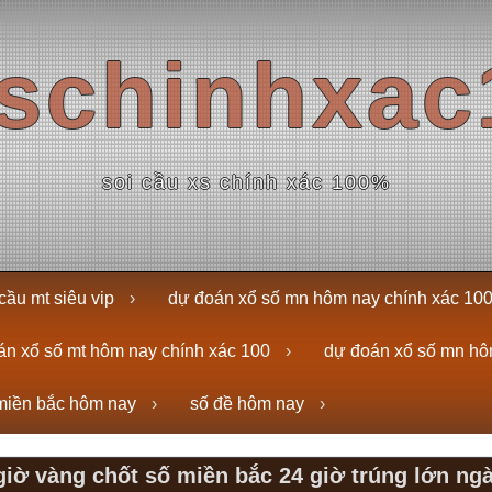
xschinhxac
soi cầu xs chính xác 100%
 cầu mt siêu vip
dự đoán xổ số mn hôm nay chính xác 10
án xổ số mt hôm nay chính xác 100
dự đoán xổ số mn hô
 miền bắc hôm nay
số đề hôm nay
giờ vàng chốt số miền bắc 24 giờ trúng lớn ng