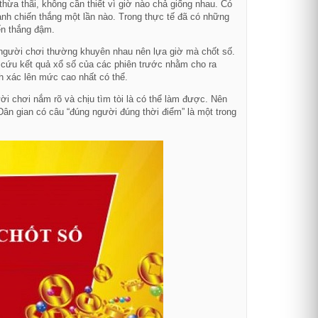
thừa thãi, không cần thiết vì giờ nào chả giống nhau. Có
nh chiến thắng một lần nào. Trong thực tế đã có những
ến thắng đậm.
ác người chơi thường khuyên nhau nên lựa giờ mà chốt số.
 cứu kết quả xổ số của các phiên trước nhằm cho ra
h xác lên mức cao nhất có thể.
i chơi nắm rõ và chịu tìm tòi là có thể làm được. Nên
Dân gian có câu “đúng người đúng thời điểm” là một trong