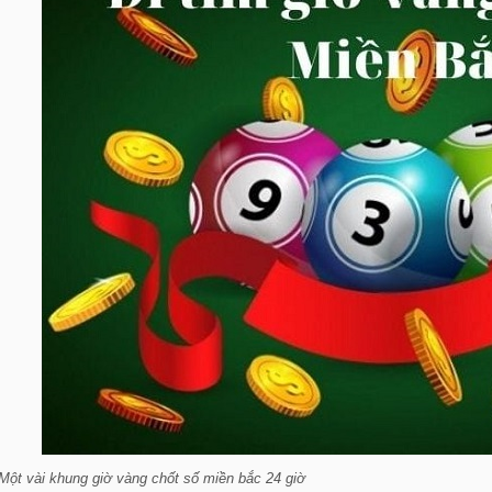
Một vài khung giờ vàng chốt số miền bắc 24 giờ