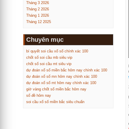
Tháng 3 2026
Tháng 2 2026
Tháng 1 2026
Tháng 12 2025
Chuyên mục
bí quyết soi cầu xổ số chính xác 100
chốt số soi cầu mb siêu vip
chốt số soi cầu mt siêu vip
dự đoán xổ số miền bắc hôm nay chính xác 100
dự đoán xổ số mn hôm nay chính xác 100
dự đoán xổ số mt hôm nay chính xác 100
giờ vàng chốt số miền bắc hôm nay
số đề hôm nay
soi cầu xổ số miền bắc siêu chuẩn