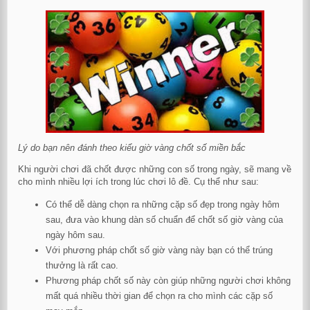
Lý do bạn nên đánh theo kiểu giờ vàng chốt số miền bắc
Khi người chơi đã chốt được những con số trong ngày, sẽ mang về
cho mình nhiều lợi ích trong lúc chơi lô đề. Cụ thể như sau:
Có thể dễ dàng chọn ra những cặp số đẹp trong ngày hôm
sau, đưa vào khung dàn số chuẩn để chốt số giờ vàng của
ngày hôm sau.
Với phương pháp chốt số giờ vàng này bạn có thể trúng
thưởng là rất cao.
Phương pháp chốt số này còn giúp những người chơi không
mất quá nhiều thời gian để chọn ra cho mình các cặp số