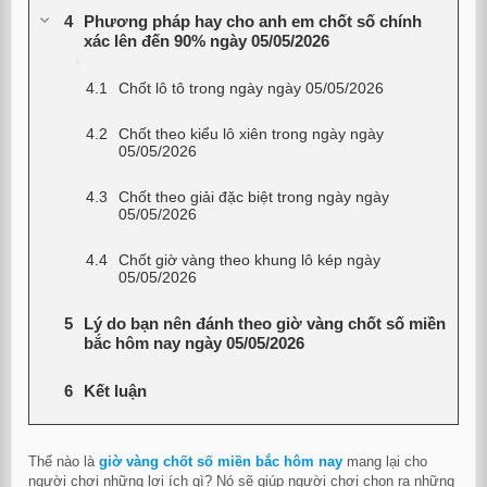
Phương pháp hay cho anh em chốt số chính
xác lên đến 90% ngày 05/05/2026
Chốt lô tô trong ngày ngày 05/05/2026
Chốt theo kiểu lô xiên trong ngày ngày
05/05/2026
Chốt theo giải đặc biệt trong ngày ngày
05/05/2026
Chốt giờ vàng theo khung lô kép ngày
05/05/2026
Lý do bạn nên đánh theo giờ vàng chốt số miền
bắc hôm nay ngày 05/05/2026
Kết luận
Thế nào là
giờ vàng chốt số miền bắc hôm nay
mang lại cho
người chơi những lợi ích gì? Nó sẽ giúp người chơi chọn ra những