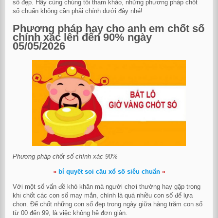
số đẹp. Hãy cùng chúng tôi tham khảo, những phương pháp chốt
số chuẩn không cần phải chính dưới đây nhé!
Phương pháp hay cho anh em chốt số
chính xác lên đến 90% ngày
05/05/2026
Phương pháp chốt số chính xác 90%
»
bí quyết soi cầu xổ số siêu chuẩn
«
Với một số vấn đề khó khăn mà người chơi thường hay gặp trong
khi chốt các con số may mắn, chính là quá nhiều con số để lựa
chọn. Để chốt những con số đẹp trong ngày giữa hàng trăm con số
từ 00 đến 99, là việc không hề đơn giản.