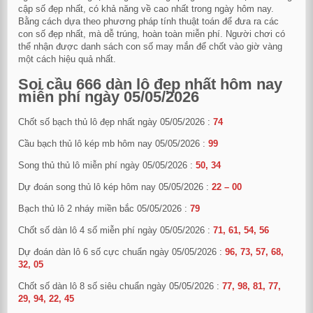
cập số đẹp nhất, có khả năng về cao nhất trong ngày hôm nay.
Bằng cách dựa theo phương pháp tính thuật toán để đưa ra các
con số đẹp nhất, mà dễ trúng, hoàn toàn miễn phí. Người chơi có
thể nhận được danh sách con số may mắn để chốt vào giờ vàng
một cách hiệu quả nhất.
Soi cầu 666 dàn lô đẹp nhất hôm nay
miễn phí ngày 05/05/2026
Chốt số bạch thủ lô đẹp nhất ngày 05/05/2026 :
74
Cầu bạch thủ lô kép mb hôm nay 05/05/2026 :
99
Song thủ thủ lô miễn phí ngày 05/05/2026 :
50, 34
Dự đoán song thủ lô kép hôm nay 05/05/2026 :
22 – 00
Bạch thủ lô 2 nháy miền bắc 05/05/2026 :
79
Chốt số dàn lô 4 số miễn phí ngày 05/05/2026 :
71, 61, 54, 56
Dự đoán dàn lô 6 số cực chuẩn ngày 05/05/2026 :
96, 73, 57, 68,
32, 05
Chốt số dàn lô 8 số siêu chuẩn ngày 05/05/2026 :
77, 98, 81, 77,
29, 94, 22, 45