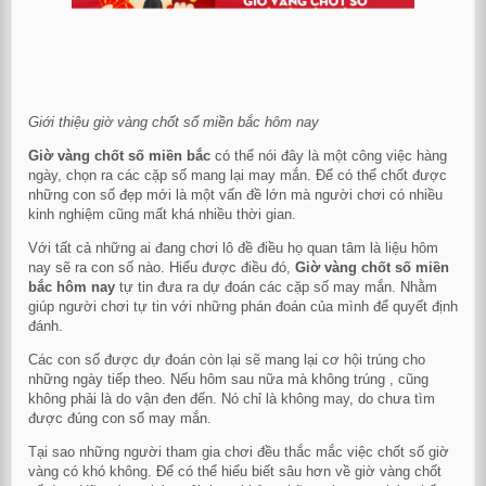
Giới thiệu giờ vàng chốt số miền bắc hôm nay
Giờ vàng chốt số miền bắc
có thể nói đây là một công việc hàng
ngày, chọn ra các cặp số mang lại may mắn. Để có thể chốt được
những con số đẹp mới là một vấn đề lớn mà người chơi có nhiều
kinh nghiệm cũng mất khá nhiều thời gian.
Với tất cả những ai đang chơi lô đề điều họ quan tâm là liệu hôm
nay sẽ ra con số nào. Hiểu được điều đó,
Giờ vàng chốt số miền
bắc hôm nay
tự tin đưa ra dự đoán các cặp số may mắn. Nhằm
giúp người chơi tự tin với những phán đoán của mình để quyết định
đánh.
Các con số được dự đoán còn lại sẽ mang lại cơ hội trúng cho
những ngày tiếp theo. Nếu hôm sau nữa mà không trúng , cũng
không phải là do vận đen đến. Nó chỉ là không may, do chưa tìm
được đúng con số may mắn.
Tại sao những người tham gia chơi đều thắc mắc việc chốt số giờ
vàng có khó không. Để có thể hiểu biết sâu hơn về giờ vàng chốt