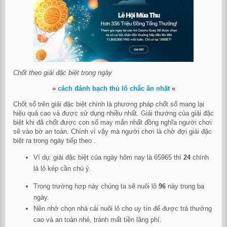
Chốt theo giải đặc biệt trong ngày
»
cách đánh bạch thủ lô chắc ăn nhất
«
Chốt số trên giải đặc biệt chính là phương pháp chốt số mang lại
hiệu quả cao và được sử dụng nhiều nhất. Giải thưởng của giải đặc
biệt khi đã chốt được con số may mắn nhất đồng nghĩa người chơi
sẽ vào bờ an toàn. Chính vì vậy mà người chơi là chờ đợi giải đặc
biệt ra trong ngày tiếp theo .
Ví dụ: giải đặc biệt của ngày hôm nay là 65965 thì
24
chính
là lô kép cần chú ý.
Trong trường hợp này chúng ta sẽ nuôi lô
96
này trong ba
ngày.
Nên nhớ chọn nhà cái nuôi lô cho uy tín để được trả thưởng
cao và an toàn nhé, tránh mất tiền lãng phí.