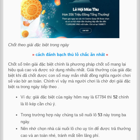
Chốt theo giải đặc biệt trong ngày
»
cách đánh bạch thủ lô chắc ăn nhất
«
Chốt số trên giải đặc biệt chính là phương pháp chốt số mang lại
hiệu quả cao và được sử dụng nhiều nhất. Giải thưởng của giải đặc
biệt khi đã chốt được con số may mắn nhất đồng nghĩa người chơi
sẽ vào bờ an toàn. Chính vì vậy mà người chơi là chờ đợi giải đặc
biệt ra trong ngày tiếp theo .
Ví dụ: giải đặc biệt của ngày hôm nay là 67784 thì
52
chính
là lô kép cần chú ý.
Trong trường hợp này chúng ta sẽ nuôi lô
53
này trong ba
ngày.
Nên nhớ chọn nhà cái nuôi lô cho uy tín để được trả thưởng
cao và an toàn nhé, tránh mất tiền lãng phí.