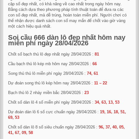
cập số đẹp nhất, có khả năng về cao nhất trong ngày hôm nay.
Bằng cách dựa theo phương pháp tính thuật toán để đưa ra các
con số đẹp nhất, mà dễ trúng, hoàn toàn miễn phí. Người chơi có
thể nhận được danh sách con số may mắn để chốt vào giờ vàng
một cách hiệu quả nhất.
Soi cầu 666 dàn lô đẹp nhất hôm nay
miễn phí ngày 28/04/2026
Chốt số bạch thủ lô đẹp nhất ngày 28/04/2026 :
81
Cầu bạch thủ lô kép mb hôm nay 28/04/2026 :
66
Song thủ thủ lô miễn phí ngày 28/04/2026 :
74, 61
Dự đoán song thủ lô kép hôm nay 28/04/2026 :
11 – 22
Bạch thủ lô 2 nháy miền bắc 28/04/2026 :
23
Chốt số dàn lô 4 số miễn phí ngày 28/04/2026 :
34, 63, 13, 53
Dự đoán dàn lô 6 số cực chuẩn ngày 28/04/2026 :
19, 16, 18, 51,
69, 53
Chốt số dàn lô 8 số siêu chuẩn ngày 28/04/2026 :
96, 37, 40, 05,
41, 67, 09, 58