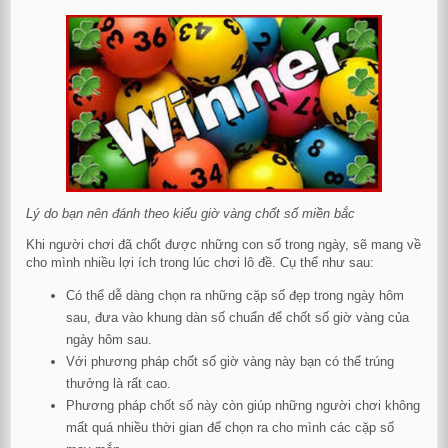
Lý do bạn nên đánh theo kiểu giờ vàng chốt số miền bắc
Khi người chơi đã chốt được những con số trong ngày, sẽ mang về
cho mình nhiều lợi ích trong lúc chơi lô đề. Cụ thể như sau:
Có thể dễ dàng chọn ra những cặp số đẹp trong ngày hôm
sau, đưa vào khung dàn số chuẩn để chốt số giờ vàng của
ngày hôm sau.
Với phương pháp chốt số giờ vàng này bạn có thể trúng
thưởng là rất cao.
Phương pháp chốt số này còn giúp những người chơi không
mất quá nhiều thời gian để chọn ra cho mình các cặp số