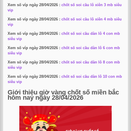
Xem số víp ngày 28/04/2026 :
chốt số soi cầu lô xiên 3 mb siêu
vip
Xem số víp ngày 28/04/2026 :
chốt số soi cầu lô xiên 4 mb siêu
vip
Xem số víp ngày 28/04/2026 :
chốt số soi cầu dàn lô 4 con mb
siêu vip
Xem số víp ngày 28/04/2026 :
chốt số soi cầu dàn lô 6 con mb
siêu vip
Xem số víp ngày 28/04/2026 :
chốt số soi cầu dàn lô 8 con mb
siêu vip
Xem số víp ngày 28/04/2026 :
chốt số soi cầu dàn lô 10 con mb
siêu vip
Giới thiệu giờ vàng chốt số miền bắc
hôm nay ngày 28/04/2026