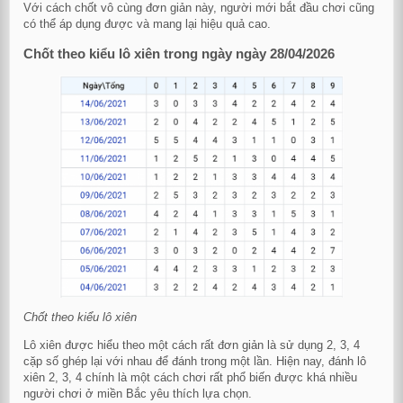
Với cách chốt vô cùng đơn giản này, người mới bắt đầu chơi cũng
có thể áp dụng được và mang lại hiệu quả cao.
Chốt theo kiểu lô xiên trong ngày ngày 28/04/2026
Chốt theo kiểu lô xiên
Lô xiên được hiểu theo một cách rất đơn giản là sử dụng 2, 3, 4
cặp số ghép lại với nhau để đánh trong một lần. Hiện nay, đánh lô
xiên 2, 3, 4 chính là một cách chơi rất phổ biến được khá nhiều
người chơi ở miền Bắc yêu thích lựa chọn.