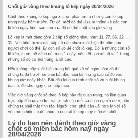
Chốt giờ vàng theo khung lô kép ngày 28/04/2026
Chốt theo khung lô kép người chơi phải tìm ra những con lô kép
trong ngày hôm trước. Từ đó, mới có thể đưa ra thống kê các con
lô kép ngày hôm sau chưa ra để có thể chốt vào giờ vàng.
Lô kép là một dạng gồm 2 cặp số giống nhau như:
11
,
77
,
66
,
22
, …
11
. Nếu hôm trước các cặp số nào chưa xuất hiện thì hôm sau
người chơi có thể lấy con số đó để chốt lô kép. Đó là những con số
lô kép, ta có thể đánh nó trong 1 ngày, nếu kết quả xổ số về 1 trong
những số đó cơ hội trúng là rất cao.
Nếu không thấy xuất hiện trong kết quả xổ số ngày hôm đó thì
chúng ta đã trượt, sẽ phải bắt đầu nuôi lại những cặp số đó vào
khung giờ ngày khác. Bắt đầu lại quá trình chốt số và nuôi khung
dàn lô, đề cho ngày chơi tiếp theo.
Việc giờ vàng chốt số theo lô kép này rất quan trọng, nó liên quan
trực tiếp đến quyền lợi, và lợi ích của mỗi cá nhân người chơi, nên
chúng ta phải thật tỉnh táo. Người chơi phải cân đối hợp lý với số
vốn mình hiện có để chọn ra con sô lô kép may mắn để chốt
Lý do bạn nên đánh theo giờ vàng
chốt số miền bắc hôm nay ngày
28/04/2026