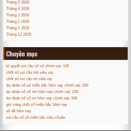
Tháng 5 2026
Tháng 4 2026
Tháng 3 2026
Tháng 2 2026
Tháng 1 2026
Tháng 12 2025
Chuyên mục
bí quyết soi cầu xổ số chính xác 100
chốt số soi cầu mb siêu vip
chốt số soi cầu mt siêu vip
dự đoán xổ số miền bắc hôm nay chính xác 100
dự đoán xổ số mn hôm nay chính xác 100
dự đoán xổ số mt hôm nay chính xác 100
giờ vàng chốt số miền bắc hôm nay
số đề hôm nay
soi cầu xổ số miền bắc siêu chuẩn