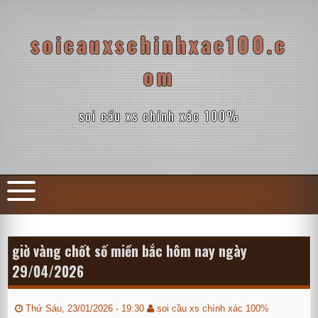
soicauxschinhxac100.c
om
soi cầu xs chính xác 100%
giờ vàng chốt số miền bắc hôm nay ngày
29/04/2026
Thứ Sáu, 23/01/2026 - 19:30
soi cầu xs chính xác 100%