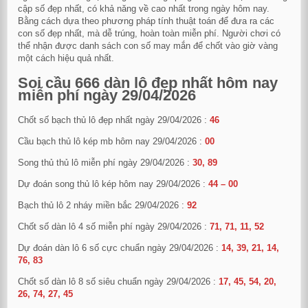
cập số đẹp nhất, có khả năng về cao nhất trong ngày hôm nay.
Bằng cách dựa theo phương pháp tính thuật toán để đưa ra các
con số đẹp nhất, mà dễ trúng, hoàn toàn miễn phí. Người chơi có
thể nhận được danh sách con số may mắn để chốt vào giờ vàng
một cách hiệu quả nhất.
Soi cầu 666 dàn lô đẹp nhất hôm nay
miễn phí ngày 29/04/2026
Chốt số bạch thủ lô đẹp nhất ngày 29/04/2026 :
46
Cầu bạch thủ lô kép mb hôm nay 29/04/2026 :
00
Song thủ thủ lô miễn phí ngày 29/04/2026 :
30, 89
Dự đoán song thủ lô kép hôm nay 29/04/2026 :
44 – 00
Bạch thủ lô 2 nháy miền bắc 29/04/2026 :
92
Chốt số dàn lô 4 số miễn phí ngày 29/04/2026 :
71, 71, 11, 52
Dự đoán dàn lô 6 số cực chuẩn ngày 29/04/2026 :
14, 39, 21, 14,
76, 83
Chốt số dàn lô 8 số siêu chuẩn ngày 29/04/2026 :
17, 45, 54, 20,
26, 74, 27, 45