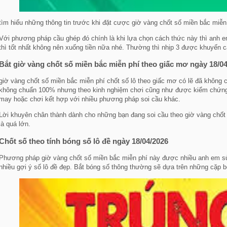
tìm hiểu những thông tin trước khi đặt cược giờ vàng chốt số miền bắc miễn
Với phương pháp cầu ghép đó chính là khi lựa chọn cách thức này thì anh em 
thì tốt nhất không nên xuống tiền nữa nhé. Thường thì nhịp 3 được khuyến c
Bắt giờ vàng chốt số miền bắc miễn phí theo giấc mơ ngày 18/0
giờ vàng chốt số miền bắc miễn phí chốt số lô theo giấc mơ có lẽ đã không 
không chuẩn 100% nhưng theo kinh nghiệm chơi cũng như được kiểm chứng
may hoặc chơi kết hợp với nhiều phương pháp soi cầu khác.
Lời khuyên chân thành dành cho những bạn đang soi cầu theo giờ vàng chốt số
là quá lớn.
Chốt số theo tính bóng số lô đề ngày 18/04/2026
Phương pháp giờ vàng chốt số miền bắc miễn phí này được nhiều anh em s
nhiều gợi ý số lô đề đẹp. Bắt bóng số thông thường sẽ dựa trên những cặp b