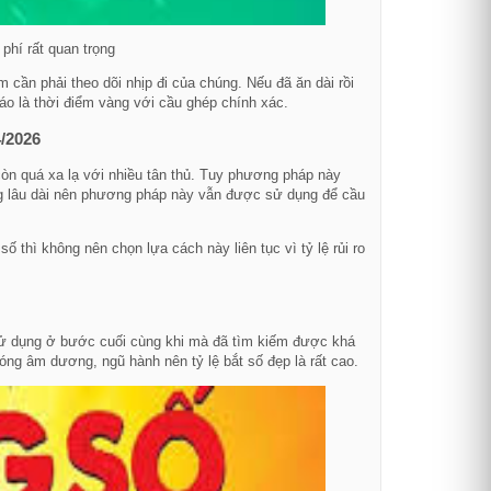
 phí rất quan trọng
cần phải theo dõi nhịp đi của chúng. Nếu đã ăn dài rồi
áo là thời điểm vàng với cầu ghép chính xác.
4/2026
còn quá xa lạ với nhiều tân thủ. Tuy phương pháp này
 lâu dài nên phương pháp này vẫn được sử dụng để cầu
 thì không nên chọn lựa cách này liên tục vì tỷ lệ rủi ro
ử dụng ở bước cuối cùng khi mà đã tìm kiếm được khá
óng âm dương, ngũ hành nên tỷ lệ bắt số đẹp là rất cao.