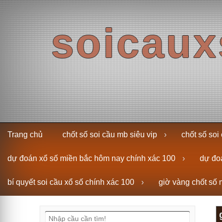
soicau
Trang chủ
chốt số soi cầu mb siêu vip
chốt số soi
dự đoán xổ số miền bắc hôm nay chính xác 100
dự đo
bí quyết soi cầu xổ số chính xác 100
giờ vàng chốt số