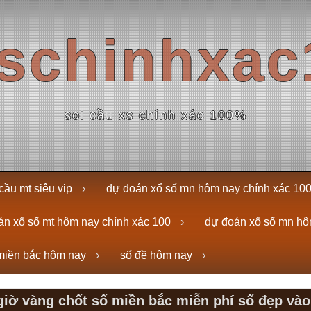
xschinhxac
soi cầu xs chính xác 100%
 cầu mt siêu vip
dự đoán xổ số mn hôm nay chính xác 10
án xổ số mt hôm nay chính xác 100
dự đoán xổ số mn hô
 miền bắc hôm nay
số đề hôm nay
giờ vàng chốt số miền bắc miễn phí số đẹp vào