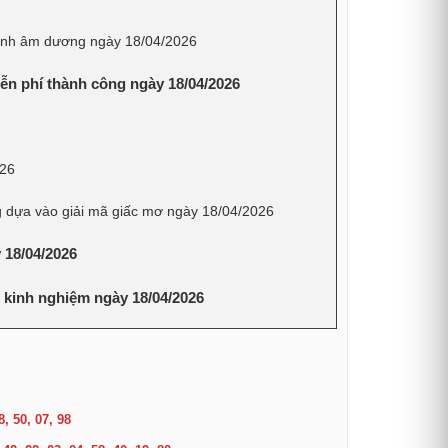
hành âm dương ngày 18/04/2026
iễn phí thành công ngày 18/04/2026
026
g dựa vào giải mã giấc mơ ngày 18/04/2026
 18/04/2026
 kinh nghiệm ngày 18/04/2026
8, 50, 07, 98