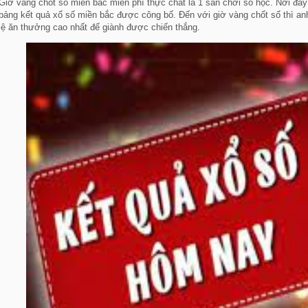
Giờ vàng chốt số miền bắc miễn phí thực chất là 1 sân chơi số học. Nơi đây
bảng kết quả xổ số miền bắc được công bố. Đến với giờ vàng chốt số thì a
lệ ăn thưởng cao nhất để giành được chiến thắng.