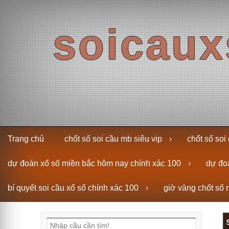
soicau
Trang chủ
chốt số soi cầu mb siêu vip
chốt số soi
dự đoán xổ số miền bắc hôm nay chính xác 100
dự đo
bí quyết soi cầu xổ số chính xác 100
giờ vàng chốt số