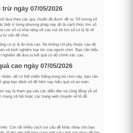
 trừ ngày 07/05/2026
n số dựa theo các quy chuẩn đã được đề ra. Số lượng số
đặc biệt ở trong phương pháp này đó là cách thức tìm số
ra con số có khả năng về cao mà sẽ tìm số có tỷ lệ về
u tư vốn để chơi.
g có tỷ lệ ăn khá cao. Nó không chỉ phụ thuộc vào độ
oán và kinh nghiệm loại trừ của người chơi. Bạn cần hiểu
nh nghiệm để đưa ra kết quả có độ chính xác cao.
quả cao ngày 07/05/2026
nhiên, để có thể chiến thắng trong trò chơi này, bạn cần
ết giúp bạn đánh số đề hôm nay hiệu quả và an toàn.
hôm nay là tham gia vào các diễn đàn và cộng đồng về số
ên mạng xã hội hoặc các trang web chuyên về lô đề.
 trên. Còn rất nhiều cách soi cầu đề khác nhau cho bạn
ó, lô thủ nên kết hợp cùng một vài cách với nhau để tìm