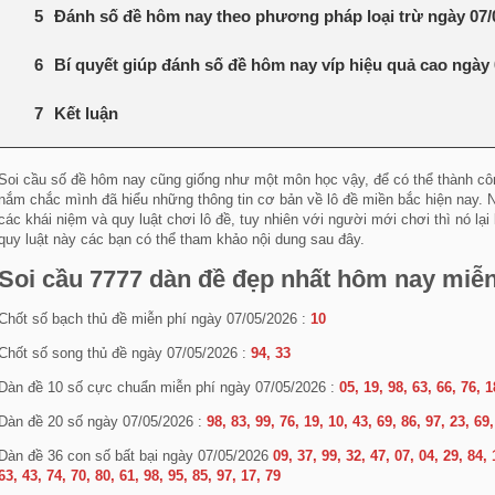
Đánh số đề hôm nay theo phương pháp loại trừ ngày 07/
Bí quyết giúp đánh số đề hôm nay víp hiệu quả cao ngày 
Kết luận
Soi cầu số đề hôm nay cũng giống như một môn học vậy, để có thể thành côn
nắm chắc mình đã hiểu những thông tin cơ bản về lô đề miền bắc hiện nay.
các khái niệm và quy luật chơi lô đề, tuy nhiên với người mới chơi thì nó lại
quy luật này các bạn có thể tham khảo nội dung sau đây.
Soi cầu 7777 dàn đề đẹp nhất hôm nay miễn
Chốt số bạch thủ đề miễn phí ngày 07/05/2026 :
10
Chốt số song thủ đề ngày 07/05/2026 :
94, 33
Dàn đề 10 số cực chuẩn miễn phí ngày 07/05/2026 :
05, 19, 98, 63, 66, 76, 1
Dàn đề 20 số ngày 07/05/2026 :
98, 83, 99, 76, 19, 10, 43, 69, 86, 97, 23, 69,
Dàn đề 36 con số bất bại ngày 07/05/2026
09, 37, 99, 32, 47, 07, 04, 29, 84, 
63, 43, 74, 70, 80, 61, 98, 95, 85, 97, 17, 79