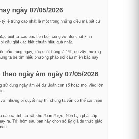
nay ngày 07/05/2026
 tỷ lệ trúng cao nhất là một trong những điều mà bất cứ
ặc biệt từ các bậc tiền bối, cộng với đôi chút kinh
oi cầu giải đặc biệt chuẩn hiệu quả nhất.
iền bắc trong ngày, xác suất trúng là 1%, do vậy thường
chúng ta sẽ tìm hiểu phương pháp soi cầu miền bắc này
h theo ngày âm ngày 07/05/2026
ờng sử dụng ngày âm để dự đoán con số hoặc mọi việc lớn
ao.
ới những bí quyết này thì chúng ta vẫn có thể cải thiện
o cáo ra tình cờ rất khó đoán được. Nên bạn phải cập
hay ra. Tới hôm sau bạn hãy chọn số ấy giả dụ thức giấc
 cao.