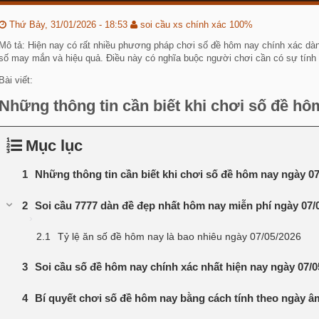
Thứ Bảy, 31/01/2026 - 18:53
soi cầu xs chính xác 100%
Mô tả: Hiện nay có rất nhiều phương pháp chơi số đề hôm nay chính xác d
số may mắn và hiệu quả. Điều này có nghĩa buộc người chơi cần có sự tính 
Bài viết:
Những thông tin cần biết khi chơi số đề hô
Mục lục
Những thông tin cần biết khi chơi số đề hôm nay ngày 07
Soi cầu 7777 dàn đề đẹp nhất hôm nay miễn phí ngày 07/
Tỷ lệ ăn số đề hôm nay là bao nhiêu ngày 07/05/2026
Soi cầu số đề hôm nay chính xác nhất hiện nay ngày 07/0
Bí quyết chơi số đề hôm nay bằng cách tính theo ngày â