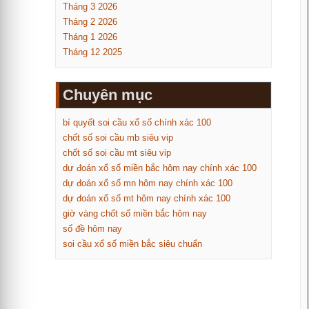
Tháng 3 2026
Tháng 2 2026
Tháng 1 2026
Tháng 12 2025
Chuyên mục
bí quyết soi cầu xổ số chính xác 100
chốt số soi cầu mb siêu vip
chốt số soi cầu mt siêu vip
dự đoán xổ số miền bắc hôm nay chính xác 100
dự đoán xổ số mn hôm nay chính xác 100
dự đoán xổ số mt hôm nay chính xác 100
giờ vàng chốt số miền bắc hôm nay
số đề hôm nay
soi cầu xổ số miền bắc siêu chuẩn