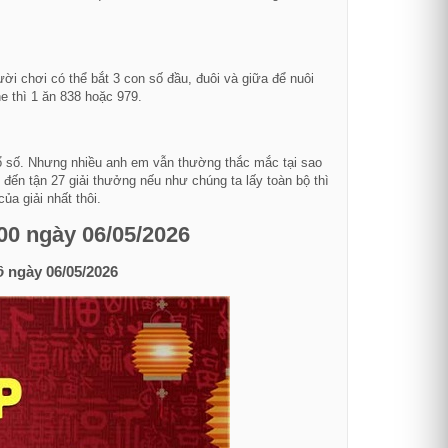
ười chơi có thể bắt 3 con số đầu, đuôi và giữa để nuôi
ne thì 1 ăn 838 hoặc 979.
 xổ số. Nhưng nhiều anh em vẫn thường thắc mắc tại sao
có đến tận 27 giải thưởng nếu như chúng ta lấy toàn bộ thì
ủa giải nhất thôi.
00 ngày 06/05/2026
ô
ngày 06/05/2026