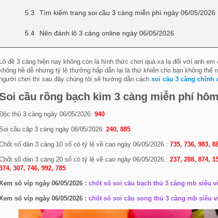
Tìm kiếm trang soi cầu 3 càng miễn phí ngày 06/05/2026
Nên đánh lô 3 càng online ngày 06/05/2026
Lô đề 3 càng hiện nay không còn là hình thức chơi quá xa lạ đối với anh em
không hề dễ nhưng tỷ lệ thưởng hấp dẫn lại là thứ khiến cho bạn không thể 
người chơi thì sau đây chúng tôi sẽ hướng dẫn cách
soi cầu 3 càng chính 
Soi cầu rồng bạch kim 3 càng miễn phí hôm
Độc thủ 3 càng ngày 06/05/2026:
940
Soi cầu cặp 3 càng ngày 06/05/2026:
240, 885
Chốt số dàn 3 càng 10 số có tỷ lệ về cao ngày 06/05/2026 :
735, 736, 983, 8
Chốt số dàn 3 càng 20 số có tỷ lệ về cao ngày 06/05/2026 :
237, 288, 874, 1
374, 307, 746, 992, 785
Xem số víp ngày 06/05/2026 :
chốt số soi cầu bạch thủ 3 càng mb siêu v
Xem số víp ngày 06/05/2026 :
chốt số soi cầu song thủ 3 càng mb siêu v