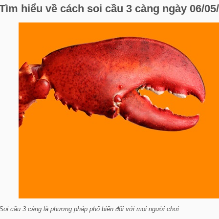
Tìm hiểu về cách soi cầu 3 càng ngày 06/05
Soi cầu 3 càng là phương pháp phổ biến đối với mọi người chơi