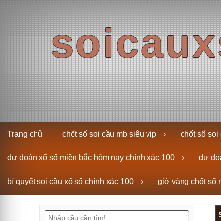
soicau
Trang chủ
chốt số soi cầu mb siêu vip
chốt số soi
dự đoán xổ số miền bắc hôm nay chính xác 100
dự đo
bí quyết soi cầu xổ số chính xác 100
giờ vàng chốt số