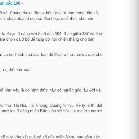
nh xác 100
«
ổ số. Chúng được lấy tại bất kỳ vị trí nào trong dãy số,
ì chỉ chấp nhận 3 con số đầu hoặc cuối thôi, cho nên
hì ta được 3 càng với 3 số đầu
104
, 3 số giữa
397
và 3 số
lựa chọn cả 3 bộ để tăng cơ hội chiến thắng cho bản
iền và sở thích của các bạn để đưa ra mức cược sao cho
c, cụ thể như sau:
 dĩ như vậy là do hình thức này có nguồn gốc lâu đời và
 như: Hà Nội, Hải Phòng, Quảng Ninh,.. Về tỷ lệ thì đặt
ất ngờ khi 3 càng miền Bắc luôn sở hữu lượng lớn người
ó sẽ dựa vào kết quả xổ số của miền Nam, bao gồm các