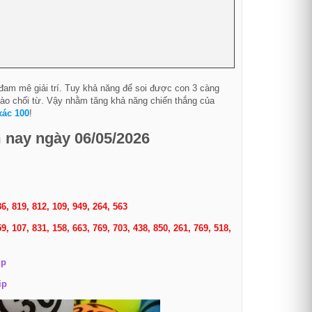
 đam mê giải trí. Tuy khả năng để soi được con 3 càng
nào chối từ. Vậy nhằm tăng khả năng chiến thắng của
xác 100
!
 nay ngày 06/05/2026
86, 819, 812, 109, 949, 264, 563
59, 107, 831, 158, 663, 769, 703, 438, 850, 261, 769, 518,
ip
ip