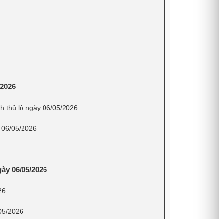
/2026
h thủ lô ngày 06/05/2026
y 06/05/2026
gày 06/05/2026
26
/05/2026