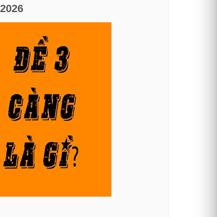
/2026