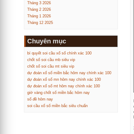
Tháng 3 2026
Tháng 2 2026
Tháng 1 2026
Tháng 12 2025
Chuyên mục
bí quyết soi cầu xổ số chính xác 100
chốt số soi cầu mb siêu vip
chốt số soi cầu mt siêu vip
dự đoán xổ số miền bắc hôm nay chính xác 100
dự đoán xổ số mn hôm nay chính xác 100
dự đoán xổ số mt hôm nay chính xác 100
giờ vàng chốt số miền bắc hôm nay
số đề hôm nay
soi cầu xổ số miền bắc siêu chuẩn