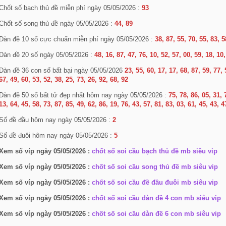
Chốt số bạch thủ đề miễn phí ngày 05/05/2026 :
93
Chốt số song thủ đề ngày 05/05/2026 :
44, 89
Dàn đề 10 số cực chuẩn miễn phí ngày 05/05/2026 :
38, 87, 55, 70, 55, 83, 5
Dàn đề 20 số ngày 05/05/2026 :
48, 16, 87, 47, 76, 10, 52, 57, 00, 59, 18, 10,
Dàn đề 36 con số bất bại ngày 05/05/2026
23, 55, 60, 17, 17, 68, 87, 59, 77, 
67, 49, 60, 53, 52, 38, 25, 73, 26, 92, 68, 92
Dàn đề 50 số bất tử đẹp nhất hôm nay ngày 05/05/2026 :
75, 78, 86, 05, 31, 
13, 64, 45, 58, 73, 87, 85, 49, 62, 86, 19, 76, 43, 57, 81, 83, 03, 61, 45, 43, 4
Số đề đầu hôm nay ngày 05/05/2026 :
2
Số đề đuôi hôm nay ngày 05/05/2026 :
5
Xem số víp ngày 05/05/2026 :
chốt số soi cầu bạch thủ đề mb siêu vip
Xem số víp ngày 05/05/2026 :
chốt số soi cầu song thủ đề mb siêu vip
Xem số víp ngày 05/05/2026 :
chốt số soi cầu đề đầu đuôi mb siêu vip
Xem số víp ngày 05/05/2026 :
chốt số soi cầu dàn đề 4 con mb siêu vip
Xem số víp ngày 05/05/2026 :
chốt số soi cầu dàn đề 6 con mb siêu vip