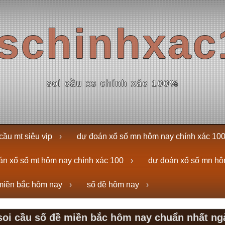
xschinhxac
soi cầu xs chính xác 100%
 cầu mt siêu vip
dự đoán xổ số mn hôm nay chính xác 10
án xổ số mt hôm nay chính xác 100
dự đoán xổ số mn hô
 miền bắc hôm nay
số đề hôm nay
soi cầu số đề miền bắc hôm nay chuẩn nhất ng