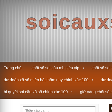
soicau
Trang chủ
chốt số soi cầu mb siêu vip
chốt số soi
dự đoán xổ số miền bắc hôm nay chính xác 100
dự đo
bí quyết soi cầu xổ số chính xác 100
giờ vàng chốt số