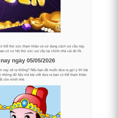
 có thể thử sức tham khảo và sử dụng cách soi cầu này.
ạn có cơ hội thử sức soi cầu tại chính nhà cái đó rồi.
nay ngày 05/05/2026
m nay sẽ ra không? Nếu bạn đã muốn đưa ra gợi ý thì bài
 những dữ liệu mà bài viết đưa ra bạn có thể tham khảo
ất cho mình nhé.