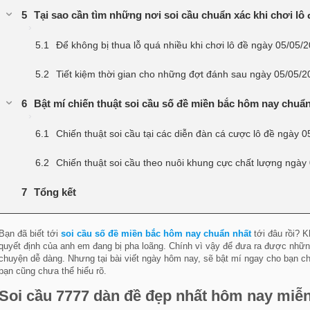
Tại sao cần tìm những nơi soi cầu chuẩn xác khi chơi lô 
Để không bị thua lỗ quá nhiều khi chơi lô đề ngày 05/05/
Tiết kiệm thời gian cho những đợt đánh sau ngày 05/05/
Bật mí chiến thuật soi cầu số đề miền bắc hôm nay chuẩn
Chiến thuật soi cầu tại các diễn đàn cá cược lô đề ngày 
Chiến thuật soi cầu theo nuôi khung cực chất lượng ngày
Tổng kết
Bạn đã biết tới
soi cầu số đề miền bắc hôm nay chuẩn nhất
tới đâu rồi? K
quyết định của anh em đang bị pha loãng. Chính vì vậy để đưa ra được những
chuyện dễ dàng. Nhưng tại bài viết ngày hôm nay, sẽ bật mí ngay cho bạn c
bạn cũng chưa thể hiểu rõ.
Soi cầu 7777 dàn đề đẹp nhất hôm nay miễn