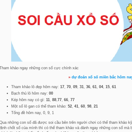
Tham khảo ngay những con số cực chính xác
»
dự đoán xổ số miền bắc hôm nay
Tham khảo lô đẹp hôm nay:
17
,
70
,
09
,
31
,
36
,
61
,
04
,
15
,
61
Bạch thủ lô hôm nay:
00
Kép hôm nay có gì:
11
,
88
,
77
,
66
,
77
Một số lô gan có thể tham khảo:
52
,
41
,
60
,
98
,
21
Tổng đề hôm nay, 0, 9, 1
Qua những con số đã được soi cầu bên trên người chơi có thể tham khảo kỹ 
định chốt số của mình thì có thể tham khảo và đánh ngay những con số mà bà