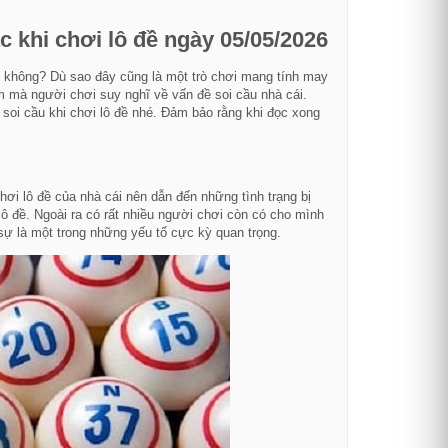
c khi chơi lô đề ngày 05/05/2026
ay không? Dù sao đây cũng là một trò chơi mang tính may
ầm mà người chơi suy nghĩ về vấn đề soi cầu nhà cái.
i soi cầu khi chơi lô đề nhé. Đảm bảo rằng khi đọc xong
ơi lô đề của nhà cái nên dẫn đến những tình trạng bị
 lô đề. Ngoài ra có rất nhiều người chơi còn có cho mình
sự là một trong những yếu tố cực kỳ quan trọng.