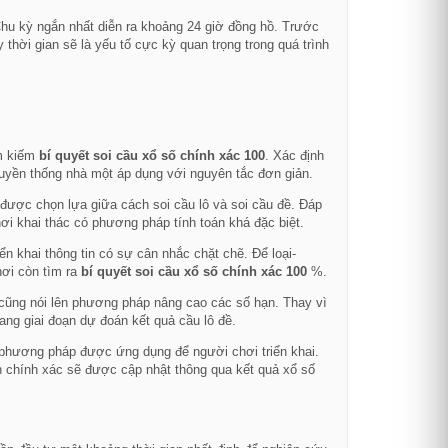
 Chu kỳ ngắn nhất diễn ra khoảng 24 giờ đồng hồ. Trước
 thời gian sẽ là yếu tố cực kỳ quan trọng trong quá trình
ìm kiếm
bí quyết soi cầu xổ số chính xác 100
. Xác định
uyền thống nhà một áp dụng với nguyên tắc đơn giản.
được chọn lựa giữa cách soi cầu lô và soi cầu đề. Đáp
hơi khai thác có phương pháp tính toán khá đặc biệt.
ển khai thông tin có sự cân nhắc chặt chẽ. Để loại-
hơi còn tìm ra
bí quyết soi cầu xổ số chính xác 100
%.
 cũng nói lên phương pháp nâng cao các số hạn. Thay vì
ng giai đoạn dự đoán kết quả cầu lô đề.
 phương pháp được ứng dụng để người chơi triển khai.
n chính xác sẽ được cập nhật thông qua kết quả xổ số