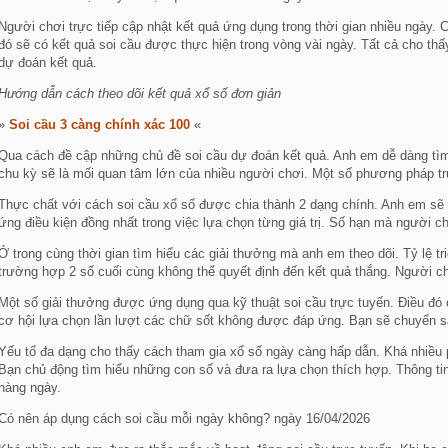
Người chơi trực tiếp cập nhật kết quả ứng dụng trong thời gian nhiều ngày.
đó sẽ có kết quả soi cầu được thực hiện trong vòng vài ngày. Tất cả cho thấy
dự đoán kết quả.
Hướng dẫn cách theo dõi kết quả xổ số đơn giản
»
Soi cầu 3 càng chính xác 100
«
Qua cách đề cập những chủ đề soi cầu dự đoán kết quả. Anh em dễ dàng t
chu kỳ sẽ là mối quan tâm lớn của nhiều người chơi. Một số phương pháp tr
Thực chất với cách soi cầu xổ số được chia thành 2 dạng chính. Anh em sẽ 
ứng điều kiện đồng nhất trong việc lựa chọn từng giá trị. Số hạn mà người c
Ở trong cùng thời gian tìm hiểu các giải thưởng mà anh em theo dõi. Tỷ lệ tri
trường hợp 2 số cuối cùng không thể quyết định đến kết quả thắng. Người c
Một số giải thưởng được ứng dụng qua kỹ thuật soi cầu trực tuyến. Điều đó
cơ hội lựa chọn lần lượt các chữ sốt không được đáp ứng. Bạn sẽ chuyển sa
Yếu tố đa dạng cho thấy cách tham gia xổ số ngày càng hấp dẫn. Khá nhiều
Bạn chủ động tìm hiểu những con số và đưa ra lựa chọn thích hợp. Thông ti
hàng ngày.
Có nên áp dụng cách soi cầu mỗi ngày không? ngày 16/04/2026