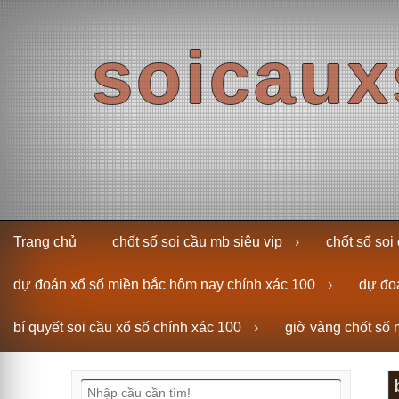
soicau
Trang chủ
chốt số soi cầu mb siêu vip
chốt số soi
dự đoán xổ số miền bắc hôm nay chính xác 100
dự đo
bí quyết soi cầu xổ số chính xác 100
giờ vàng chốt số