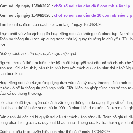
Xem số víp ngày 16/04/2026 :
chốt số soi cầu dàn đề 8 con mb siêu vip
Xem số víp ngày 16/04/2026 :
chốt số soi cầu dàn đề 10 con mb siêu vip
Tìm hiểu đặc điểm của cách soi cầu là gì? ngày 16/04/2026
Thực chất về việc định nghĩa hoạt động soi cầu không quá phức tạp. Người 
Toàn bộ thông tin được áp dụng trong một kỳ quay thưởng là chủ yếu. Từ đó g
hơn.
Những cách soi cầu trực tuyến cực hiệu quả
Người chơi có thể tìm kiếm các kỹ thuật
bí quyết soi cầu xổ số chính xác 
anh em. Khi cảm thấy bản thân phù hợp với cách dự đoán như thế nào? Người 
cần triển khai.
Hoạt động soi cầu được ứng dụng dựa vào các kỳ quay thưởng. Nếu anh em c
trước đó sẽ là thông tin phù hợp nhất. Điều kiện lắp ghép từng con số tạo ra 
cầu xổ số thông thường.
Lối chơi lô đề trực tuyến có cách vận dụng thông tin đa dạng. Bạn sẽ dễ dàn
chơi bạch thủ lô hoặc song thủ lô. Yếu tố phân biệt dựa trên số lượng các gi
Bên cạnh đó còn có bí quyết soi cầu từ cách đánh tổng đề. Toàn bộ giá trị dàn 
dụng phân biệt giữa các quy luật khác nhau. Thông qua kỳ trả thưởng sẽ là đi
Cách soi cầu trực tuyến hiệu quả như thế nào? ngày 16/04/2026