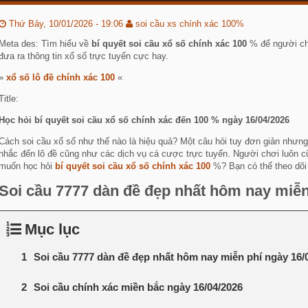
Thứ Bảy, 10/01/2026 - 19:06
soi cầu xs chính xác 100%
Meta des: Tìm hiểu về
bí quyết soi cầu xổ số chính xác 100
% để người chơ
đưa ra thông tin xổ số trực tuyến cực hay.
»
xổ số lô đề chính xác 100
«
Title:
Học hỏi bí quyết soi cầu xổ số chính xác đến 100 % ngày 16/04/2026
Cách soi cầu xổ số như thế nào là hiệu quả? Một câu hỏi tuy đơn giản nhưng
nhắc đến lô đề cũng như các dịch vụ cá cược trực tuyến. Người chơi luôn c
muốn học hỏi
bí quyết soi cầu xổ số chính xác 100
%? Bạn có thể theo dõi 
Soi cầu 7777 dàn đề đẹp nhất hôm nay miễn
Mục lục
Soi cầu 7777 dàn đề đẹp nhất hôm nay miễn phí ngày 16/
Soi cầu chính xác miền bắc ngày 16/04/2026