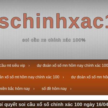
xschinhxac
soi cầu xs chính xác 100%
 cầu mt siêu vip
dự đoán xổ số mn hôm nay chính xác 10
án xổ số mt hôm nay chính xác 100
dự đoán xổ số mn hô
 miền bắc hôm nay
số đề hôm nay
bí quyết soi cầu xổ số chính xác 100 ngày 16/0