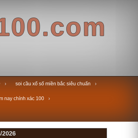
100.com
0
soi cầu xổ số miền bắc siêu chuẩn
m nay chính xác 100
4/2026