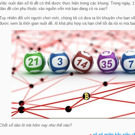
Việc nuôi dàn số lô đề có thể được thực hiện trong các khung: Trong ngày, 
dàn đề còn phụ thuộc vào nguồn vốn mà bạn đang có ra sao?
Tuy nhiên đối với người chơi mới, chúng tôi có đưa ra lời khuyên cho bạn v
được xem là thời gian nuôi đề, lô khá phù hợp và hạn chế tối đa rủi ro mà bạ
Chốt số dàn lô mb hôm nay như thế nào?
»
xổ số miền bắc siêu 