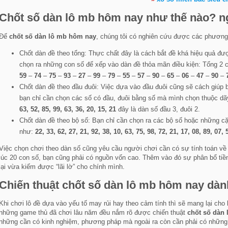
Chốt số dàn lô mb hôm nay như thế nào? n
Để
chốt số dàn lô mb hôm nay
, chúng tôi có nghiên cứu được các phương
Chốt dàn đề theo tổng: Thực chất đây là cách bắt đề khá hiệu quả đư
chọn ra những con số để xếp vào dàn đề thỏa mãn điều kiện: Tổng 2 
59
–
74
–
75
–
93
–
27
–
99
–
79
–
55
–
57
–
90
–
65
–
06
–
47
–
90
–
Chốt dàn đề theo đầu đuôi: Việc dựa vào đầu đuôi cũng sẽ cách giúp
bạn chỉ cần chọn các số có đầu, đuôi bằng số mà mình chọn thuộc d
63, 52, 85, 99, 63, 36, 20, 15, 21
đây là dàn số đầu 3, đuôi 2.
Chốt dàn đề theo bộ số: Bạn chỉ cần chọn ra các bộ số hoặc những cặ
như:
22, 33, 62, 27, 21, 92, 38, 10, 63, 75, 98, 72, 21, 17, 08, 89, 07, 
Việc chọn chơi theo dàn số cũng yêu cầu người chơi cần có sự tính toán về 
lúc 20 con số, bạn cũng phải có nguồn vốn cao. Thêm vào đó sự phân bổ tiề
lại vừa kiếm được “lãi lờ” cho chính mình.
Chiến thuật chốt số dàn lô mb hôm nay dàn
Khi chơi lô đề dựa vào yếu tố may rủi hay theo cảm tính thì sẽ mang lại cho
những game thủ đã chơi lâu năm đều nắm rõ được chiến thuật
chốt số dàn
những cần có kinh nghiệm, phương pháp mà ngoài ra còn cần phải có những