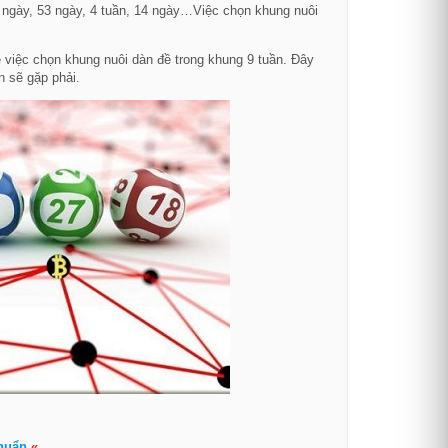
1 ngày, 53 ngày, 4 tuần, 14 ngày…Việc chọn khung nuôi
ề việc chọn khung nuôi dàn đề trong khung 9 tuần. Đây
n sẽ gặp phải.
chuẩn
«