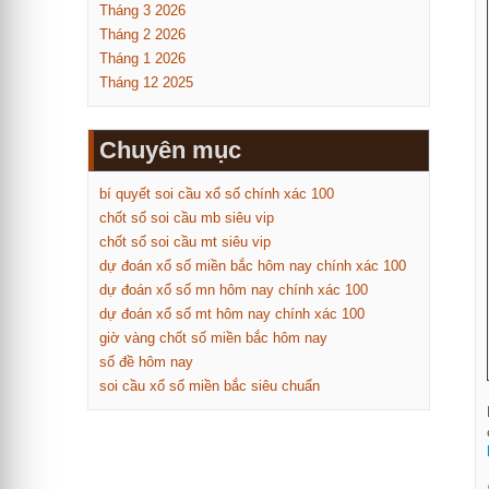
Tháng 3 2026
Tháng 2 2026
Tháng 1 2026
Tháng 12 2025
Chuyên mục
bí quyết soi cầu xổ số chính xác 100
chốt số soi cầu mb siêu vip
chốt số soi cầu mt siêu vip
dự đoán xổ số miền bắc hôm nay chính xác 100
dự đoán xổ số mn hôm nay chính xác 100
dự đoán xổ số mt hôm nay chính xác 100
giờ vàng chốt số miền bắc hôm nay
số đề hôm nay
soi cầu xổ số miền bắc siêu chuẩn