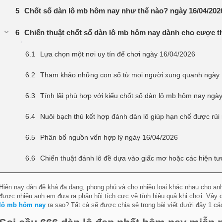
Chốt số dàn lô mb hôm nay như thế nào? ngày 16/04/202
Chiến thuật chốt số dàn lô mb hôm nay dành cho cược t
Lựa chọn một nơi uy tín để chơi ngày 16/04/2026
Tham khảo những con số từ mọi người xung quanh ngày
Tính lãi phù hợp với kiểu chốt số dàn lô mb hôm nay ngà
Nuôi bạch thủ kết hợp đánh dàn lô giúp hạn chế được rủi
Phân bổ nguồn vốn hợp lý ngày 16/04/2026
Chiến thuật đánh lô đề dựa vào giấc mơ hoặc các hiện tư
Hiện nay dàn đề khá đa dạng, phong phú và cho nhiều loại khác nhau cho anh
được nhiều anh em đưa ra phản hồi tích cực về tính hiệu quả khi chơi. Vậy 
lô mb hôm nay
ra sao? Tất cả sẽ được chia sẻ trong bài viết dưới đây 1 cách