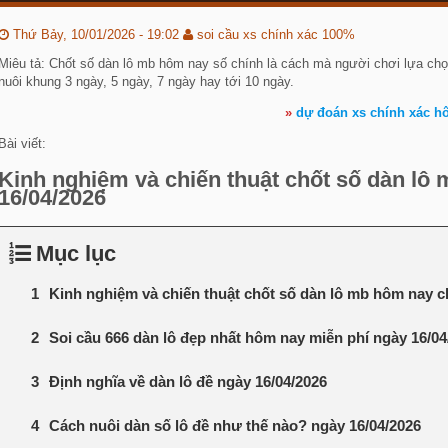
Thứ Bảy, 10/01/2026 - 19:02
soi cầu xs chính xác 100%
Miêu tả: Chốt số dàn lô mb hôm nay số chính là cách mà người chơi lựa chọn
nuôi khung 3 ngày, 5 ngày, 7 ngày hay tới 10 ngày.
»
dự đoán xs chính xác h
Bài viết:
Kinh nghiệm và chiến thuật chốt số dàn l
16/04/2026
Mục lục
Kinh nghiệm và chiến thuật chốt số dàn lô mb hôm nay 
Soi cầu 666 dàn lô đẹp nhất hôm nay miễn phí ngày 16/04
Định nghĩa về dàn lô đề ngày 16/04/2026
Cách nuôi dàn số lô đề như thế nào? ngày 16/04/2026