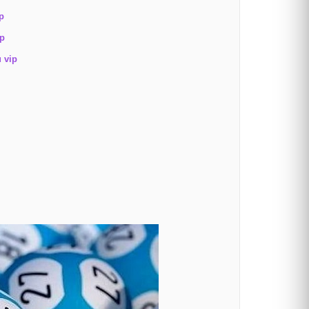
p
ip
 vip