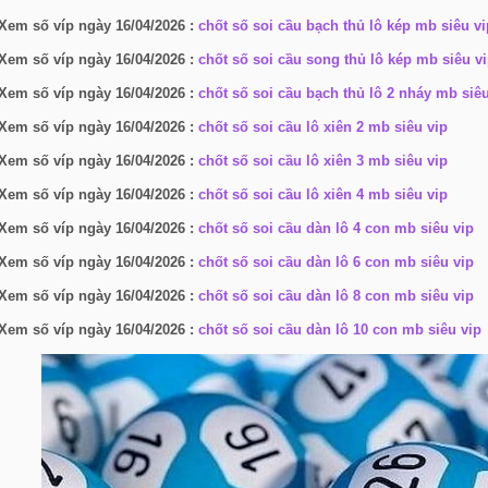
Xem số víp ngày 16/04/2026 :
chốt số soi cầu bạch thủ lô kép mb siêu vi
Xem số víp ngày 16/04/2026 :
chốt số soi cầu song thủ lô kép mb siêu v
Xem số víp ngày 16/04/2026 :
chốt số soi cầu bạch thủ lô 2 nháy mb siêu
Xem số víp ngày 16/04/2026 :
chốt số soi cầu lô xiên 2 mb siêu vip
Xem số víp ngày 16/04/2026 :
chốt số soi cầu lô xiên 3 mb siêu vip
Xem số víp ngày 16/04/2026 :
chốt số soi cầu lô xiên 4 mb siêu vip
Xem số víp ngày 16/04/2026 :
chốt số soi cầu dàn lô 4 con mb siêu vip
Xem số víp ngày 16/04/2026 :
chốt số soi cầu dàn lô 6 con mb siêu vip
Xem số víp ngày 16/04/2026 :
chốt số soi cầu dàn lô 8 con mb siêu vip
Xem số víp ngày 16/04/2026 :
chốt số soi cầu dàn lô 10 con mb siêu vip