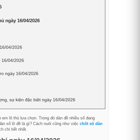
6
hủ ngày 16/04/2026
 16/04/2026
y 16/04/2026
 ro ngày 16/04/2026
ợng, sự kiện đặc biệt ngày 16/04/2026
 em lô thủ lựa chọn. Trong đó dàn đề nhiều số đang
dàn số lô đề
là gì? Cách nuôi cũng như việc
chốt số dàn
 chi tiết nhất.