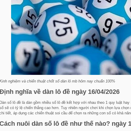
Kinh nghiệm và chiến thuật chốt số dàn lô mb hôm nay chuẩn 100%
Định nghĩa về dàn lô đề ngày 16/04/2026
Dàn số lô đề là dàn gồm nhiều số lô đề kết hợp với nhau theo 1 quy luật hay 
số sẽ có tỷ lệ chiến thắng cao hơn. Tuy nhiên người chơi khi chọn lựa chọn 
chi tiết, áp dụng các chiến thuật soi cầu để chọn ra những con số có khả năn
Cách nuôi dàn số lô đề như thế nào? ngày 