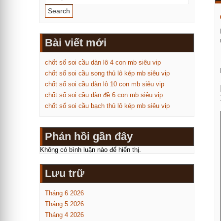
Search
Bài viết mới
chốt số soi cầu dàn lô 4 con mb siêu vip
chốt số soi cầu song thủ lô kép mb siêu vip
chốt số soi cầu dàn lô 10 con mb siêu vip
chốt số soi cầu dàn đề 6 con mb siêu vip
chốt số soi cầu bạch thủ lô kép mb siêu vip
Phản hồi gần đây
Không có bình luận nào để hiển thị.
Lưu trữ
Tháng 6 2026
Tháng 5 2026
Tháng 4 2026