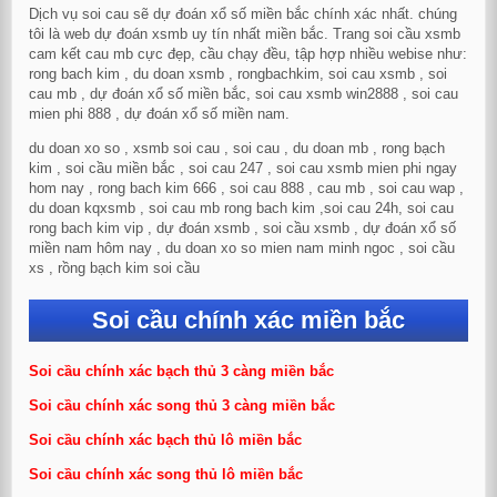
Dịch vụ soi cau sẽ dự đoán xổ số miền bắc chính xác nhất. chúng
tôi là web dự đoán xsmb uy tín nhất miền bắc. Trang soi cầu xsmb
cam kết cau mb cực đẹp, cầu chạy đều, tập hợp nhiều webise như:
rong bach kim , du doan xsmb , rongbachkim, soi cau xsmb , soi
cau mb , dự đoán xổ số miền bắc, soi cau xsmb win2888 , soi cau
mien phi 888 , dự đoán xổ số miền nam.
du doan xo so , xsmb soi cau , soi cau , du doan mb , rong bạch
kim , soi cầu miền bắc , soi cau 247 , soi cau xsmb mien phi ngay
hom nay , rong bach kim 666 , soi cau 888 , cau mb , soi cau wap ,
du doan kqxsmb , soi cau mb rong bach kim ,soi cau 24h, soi cau
rong bach kim vip , dự đoán xsmb , soi cầu xsmb , dự đoán xổ số
miền nam hôm nay , du doan xo so mien nam minh ngoc , soi cầu
xs , rồng bạch kim soi cầu
Soi cầu chính xác miền bắc
Soi cầu chính xác bạch thủ 3 càng miền bắc
Soi cầu chính xác song thủ 3 càng miền bắc
Soi cầu chính xác bạch thủ lô miền bắc
Soi cầu chính xác song thủ lô miền bắc