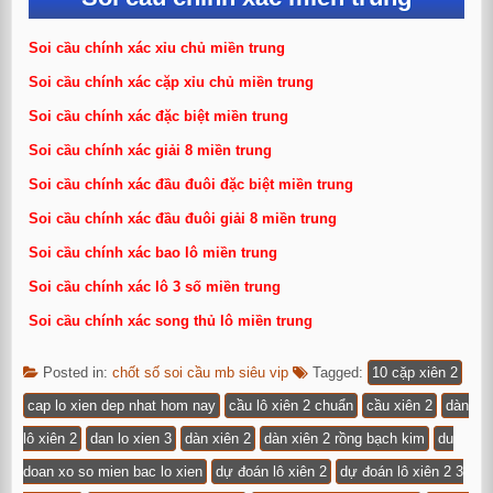
Soi cầu chính xác xỉu chủ miền trung
Soi cầu chính xác cặp xỉu chủ miền trung
Soi cầu chính xác đặc biệt miền trung
Soi cầu chính xác giải 8 miền trung
Soi cầu chính xác đầu đuôi đặc biệt miền trung
Soi cầu chính xác đầu đuôi giải 8 miền trung
Soi cầu chính xác bao lô miền trung
Soi cầu chính xác lô 3 số miền trung
Soi cầu chính xác song thủ lô miền trung
Posted in:
chốt số soi cầu mb siêu vip
Tagged:
10 cặp xiên 2
cap lo xien dep nhat hom nay
cầu lô xiên 2 chuẩn
cầu xiên 2
dàn
lô xiên 2
dan lo xien 3
dàn xiên 2
dàn xiên 2 rồng bạch kim
du
doan xo so mien bac lo xien
dự đoán lô xiên 2
dự đoán lô xiên 2 3