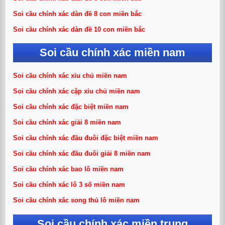
Soi cầu chính xác dàn đề 8 con miền bắc
Soi cầu chính xác dàn đề 10 con miền bắc
Soi cầu chính xác miền nam
Soi cầu chính xác xỉu chủ miền nam
Soi cầu chính xác cặp xỉu chủ miền nam
Soi cầu chính xác đặc biệt miền nam
Soi cầu chính xác giải 8 miền nam
Soi cầu chính xác đầu đuôi đặc biệt miền nam
Soi cầu chính xác đầu đuôi giải 8 miền nam
Soi cầu chính xác bao lô miền nam
Soi cầu chính xác lô 3 số miền nam
Soi cầu chính xác song thủ lô miền nam
Soi cầu chính xác miền trung