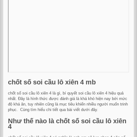
chốt số soi cầu lô xiên 4 mb
chốt số soi cầu lô xiên 4 là gì, bí quyết soi cầu lô xiên 4 hiệu quả
nhất. Đây là hình thức được đánh giá là khá khó hiện nay bới mức
độ khá ăn, tuy nhiên cũng là mục tiêu khiến nhiều người muốn trinh
phục. Cùng tìm hiểu chi tiết qua bài viết dưới đây.
Như thế nào là chốt số soi cầu lô xiên
4