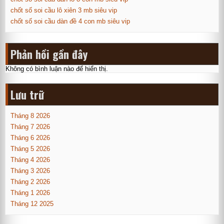
chốt số soi cầu lô xiên 3 mb siêu vip
chốt số soi cầu dàn đề 4 con mb siêu vip
Phản hồi gần đây
Không có bình luận nào để hiển thị.
Lưu trữ
Tháng 8 2026
Tháng 7 2026
Tháng 6 2026
Tháng 5 2026
Tháng 4 2026
Tháng 3 2026
Tháng 2 2026
Tháng 1 2026
Tháng 12 2025